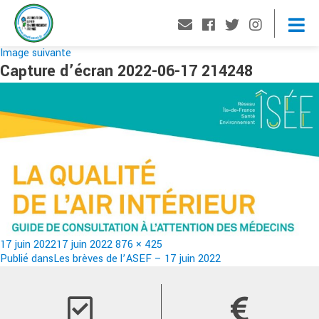
Image suivante
Capture d’écran 2022-06-17 214248
Publié
Taille
17 juin 2022
17 juin 2022
876 × 425
le
Navigation
réelle
Publié dans
Les brèves de l’ASEF – 17 juin 2022
de
l’article