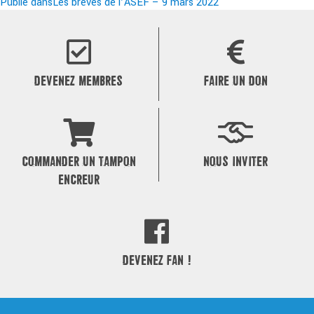
le
Navigation
réelle
Publié dans
Les brèves de l’ASEF – 9 mars 2022
de
l’article
DEVENEZ MEMBRES
FAIRE UN DON
COMMANDER UN TAMPON
NOUS INVITER
ENCREUR
DEVENEZ FAN !