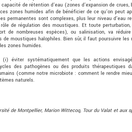
ur capacité de rétention d’eau (zones d’expansion de crues, b
es zones humides afin de bénéficier de ce qu’on peut ap
des permanentes sont complexes, plus leur niveau d’eau res
r rôle de régulation des moustiques. Et toute perturbation
rt de nombreuses espèces), ou salinisation, va réduire a
e moustiques halophiles. Bien sûr, il faut poursuivre les 
 des zones humides.
 (i) éviter systématiquement que les actions envisagée
 cycles des pathogènes ou des produits thérapeutiques da
mains (comme notre microbiote : comment le rendre mieux 
tèmes naturels.
ité de Montpellier, Marion Wittecoq, Tour du Valat et aux
s