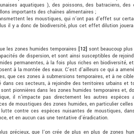
 punaises aquatiques ), des poissons, des batraciens, des 
llons importants des chaînes alimentaires ;
ue transmettent les moustiques, qui n’ont pas d’effet sur ce
lus il y a donc de biodiversité, plus cet effet dilution joue
que les zones humides temporaires
[12]
sont beaucoup plus 
apacités de dispersion, et sont ainsi susceptibles de rejoin
ides permanentes, à la fois plus riches en biodiversité, 
osent à la montée des eaux. C’est d’ailleurs ce qui a amené 
ces, que ces zones à submersions temporaires, et à ne cibl
 dans ces secteurs, à rejoindre des territoires urbains et t
sont pionnières dans les zones humides temporaires et, don
ique, il n’impacte pas directement les autres espèces 
ces de moustiques des zones humides, en particulier cell
a lutte contre ces espèces nuisantes de moustiques, dan
ance, et en aucun cas une tentative d’éradication.
us précieux, que l’on crée de plus en plus de zones humid