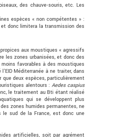
oiseaux, des chauve-souris, etc. Les
rtaines espèces « non compétentes » :
ra et donc limitera la transmission des
propices aux moustiques « agressifs
dre les zones urbanisées, et donc des
et moins favorables à des moustiques
l’EID Méditerranée à ne traiter, dans
er que deux espèces, particulièrement
ouristiques alentours :
Aedes caspius
c, le traitement au Bti étant réalisé
aquatiques qui se développent plus
es des zones humides permanentes, ne
s le sud de la France, est donc une
es artificielles, soit par agrément