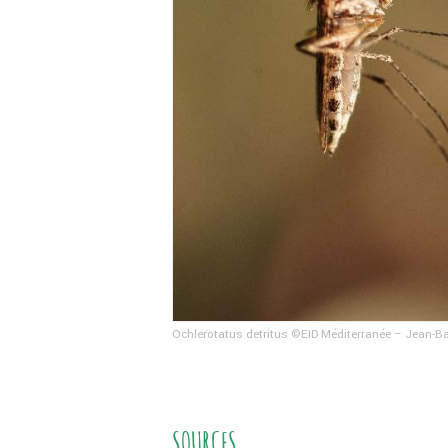
Ochlerotatus detritus ©EID Méditerranée – Jean-Bap
SOURCES