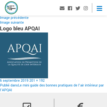
Image précédente
Image suivante
Logo bleu APQAI
Publié
Taille
6 septembre 2019
201 × 192
le
Navigation
réelle
Publié dans
Le mini guide des bonnes pratiques de l’air intérieur par
l’APQAI
de
l’article