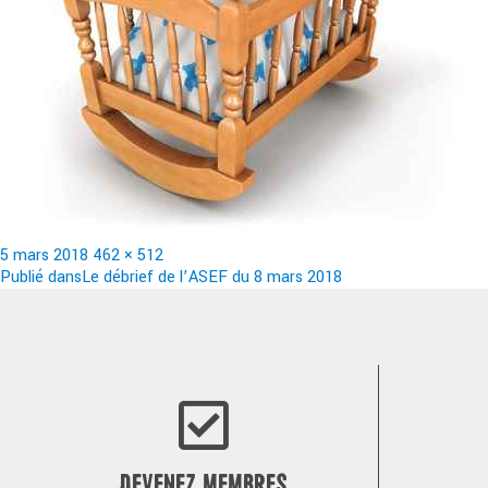
Publié
Taille
5 mars 2018
462 × 512
le
Navigation
réelle
Publié dans
Le débrief de l’ASEF du 8 mars 2018
de
l’article
DEVENEZ MEMBRES