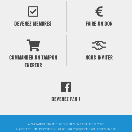
de
l’article
DEVENEZ MEMBRES
FAIRE UN DON
COMMANDER UN TAMPON
NOUS INVITER
ENCREUR
DEVENEZ FAN !
ASSOCIATION SANTÉ ENVIRONNEMENT FRANCE © 2026
L'ASEF EST UNE ASSOCIATION LOI DE 1901 COMPOSÉE EXCLUSIVEMENT DE