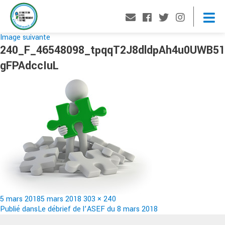
Image suivante
240_F_46548098_tpqqT2J8dldpAh4u0UWB51
gFPAdccIuL
Publié
Taille
5 mars 2018
5 mars 2018
303 × 240
le
Navigation
réelle
Publié dans
Le débrief de l’ASEF du 8 mars 2018