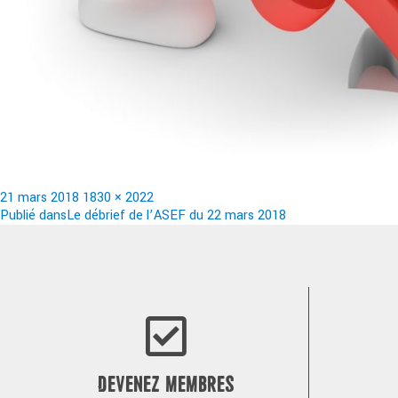
Publié
Taille
21 mars 2018
1830 × 2022
le
Navigation
réelle
Publié dans
Le débrief de l’ASEF du 22 mars 2018
de
l’article
DEVENEZ MEMBRES