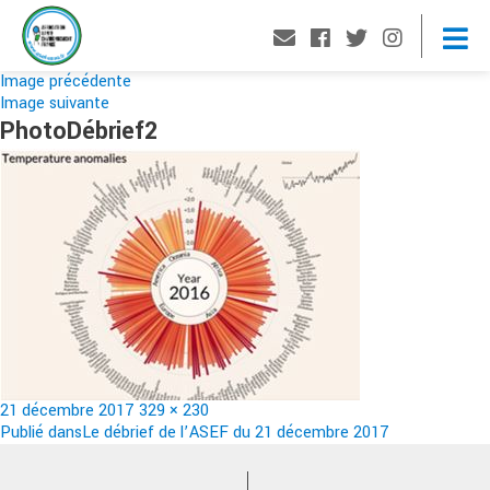
Image précédente
Image suivante
PhotoDébrief2
Publié
Taille
21 décembre 2017
329 × 230
le
Navigation
réelle
Publié dans
Le débrief de l’ASEF du 21 décembre 2017
de