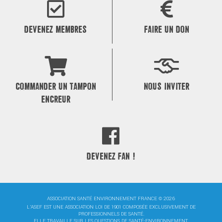
l’article
DEVENEZ MEMBRES
FAIRE UN DON
COMMANDER UN TAMPON
NOUS INVITER
ENCREUR
DEVENEZ FAN !
ASSOCIATION SANTÉ ENVIRONNEMENT FRANCE © 2026
L'ASEF EST UNE ASSOCIATION LOI DE 1901 COMPOSÉE EXCLUSIVEMENT DE
PROFESSIONNELS DE SANTÉ.
ELLE TRAVAILLE SUR LES QUESTIONS DE SANTÉ-ENVIRONNEMENT.