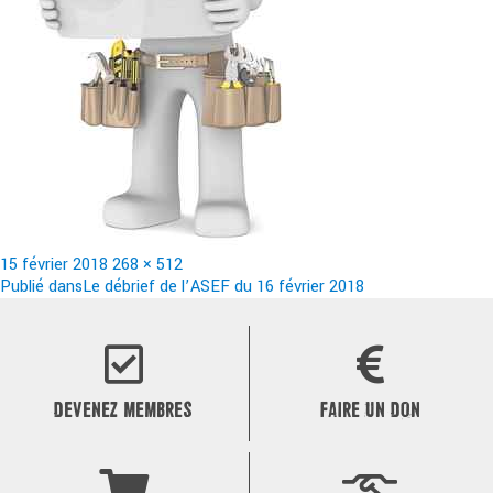
Publié
Taille
15 février 2018
268 × 512
le
Navigation
réelle
Publié dans
Le débrief de l’ASEF du 16 février 2018
de
l’article
DEVENEZ MEMBRES
FAIRE UN DON