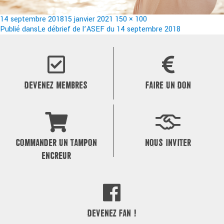
Publié
Taille
14 septembre 2018
15 janvier 2021
150 × 100
le
Navigation
réelle
Publié dans
Le débrief de l’ASEF du 14 septembre 2018
de
l’article
DEVENEZ MEMBRES
FAIRE UN DON
COMMANDER UN TAMPON
NOUS INVITER
ENCREUR
DEVENEZ FAN !