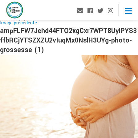
Image précédente
ampFLFW7Jehd44FTO2xgCxr7WPT8UylPYS3
ffbRCjYTSZXZU2vIuqMx0NslH3UYg-photo-
grossesse (1)