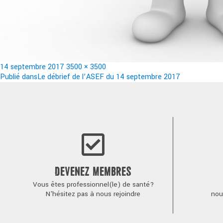
Publié
Taille
14 septembre 2017
3500 × 3500
le
Navigation
réelle
Publié dans
Le débrief de l’ASEF du 14 septembre 2017
de
l’article
DEVENEZ MEMBRES
Vous êtes professionnel(le) de santé?
N'hésitez pas à nous rejoindre
nou