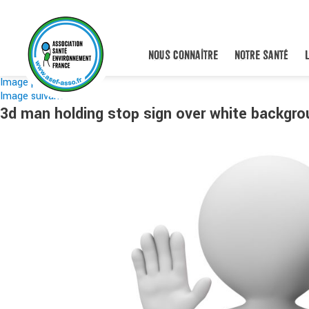
NOUS CONNAÎTRE
NOTRE SANTÉ
Image précédente
Image suivante
3d man holding stop sign over white backgro