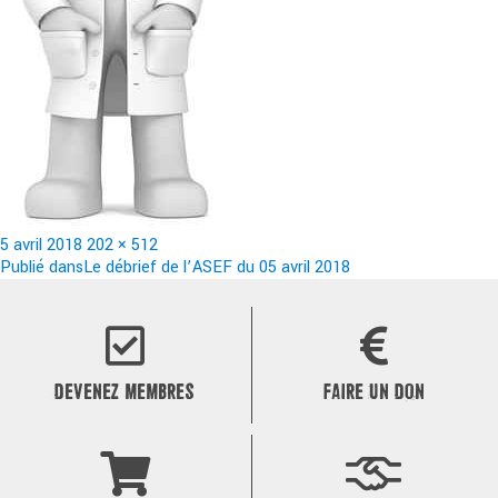
Publié
Taille
5 avril 2018
202 × 512
le
Navigation
réelle
Publié dans
Le débrief de l’ASEF du 05 avril 2018
de
l’article
DEVENEZ MEMBRES
FAIRE UN DON