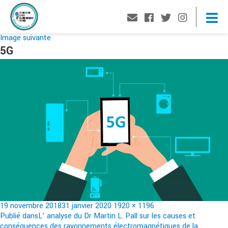
Image suivante
5G
Publié
Taille
19 novembre 2018
31 janvier 2020
1920 × 1196
le
Navigation
réelle
Publié dans
L’ analyse du Dr Martin L. Pall sur les causes et
conséquences des rayonnements électromagnétiques de la