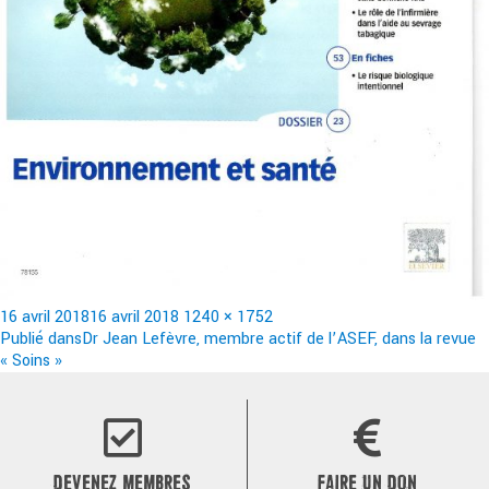
Publié
Taille
16 avril 2018
16 avril 2018
1240 × 1752
le
Navigation
réelle
Publié dans
Dr Jean Lefèvre, membre actif de l’ASEF, dans la revue
« Soins »
de
l’article
DEVENEZ MEMBRES
FAIRE UN DON