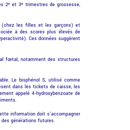
s 2ᵉ et 3ᵉ trimestres de grossesse,
(chez les filles et les garçons) et
sociée à des scores plus élevés de
yperactivité). Ces données suggèrent
ral fœtal, notamment des structures
le. Le bisphénol S, utilisé comme
ésent dans les tickets de caisse, les
alement appelé 4-hydroxybenzoate de
liments.
 cette information doit s’accompagner
 des générations futures.