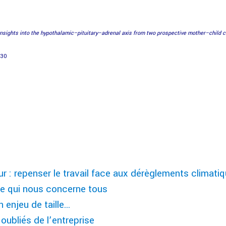
insights into the hypothalamic–pituitary–adrenal axis from two prospective mother–child 
1330
r : repenser le travail face aux dérèglements climati
ème qui nous concerne tous
n enjeu de taille…
oubliés de l’entreprise