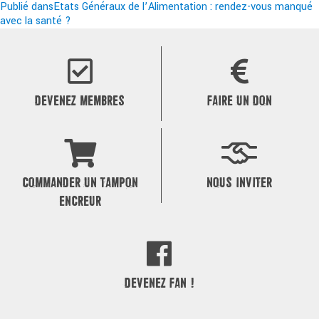
le
Navigation
réelle
Publié dans
Etats Généraux de l’Alimentation : rendez-vous manqué
avec la santé ?
de
l’article
DEVENEZ MEMBRES
FAIRE UN DON
COMMANDER UN TAMPON
NOUS INVITER
ENCREUR
DEVENEZ FAN !