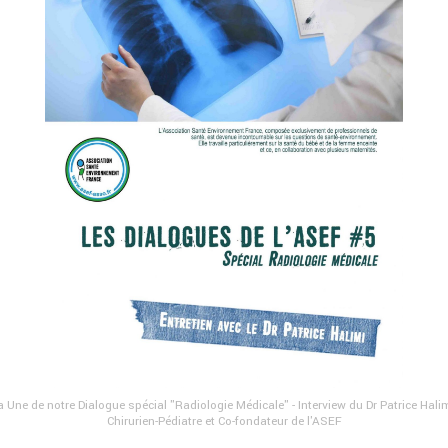
a Une de notre Dialogue spécial "Radiologie Médicale" - Interview du Dr Patrice Halim
Chirurien-Pédiatre et Co-fondateur de l'ASEF