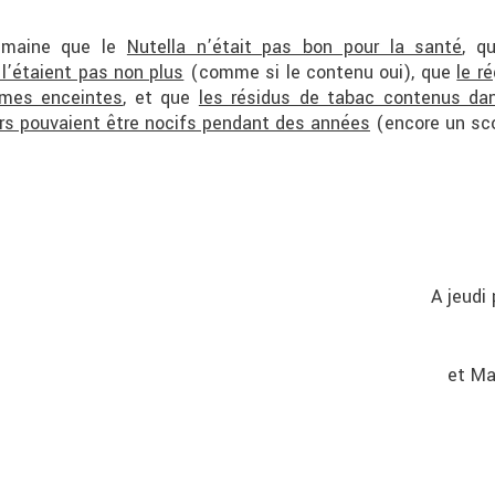
semaine que le
Nutella n’était pas bon pour la santé
, q
l’étaient pas non plus
(comme si le contenu oui), que
le r
mmes enceintes
, et que
les résidus de tabac contenus da
rs pouvaient être nocifs pendant des années
(encore un sco
A jeudi 
et Ma