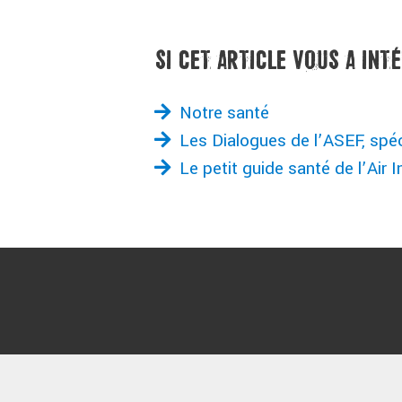
SI CET ARTICLE VOUS A INT
Notre santé
Les Dialogues de l’ASEF, spéc
Le petit guide santé de l’Air I