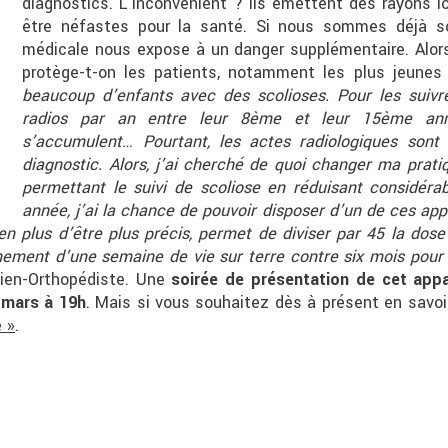
diagnostics. L’inconvénient ? Ils émettent des rayons i
être néfastes pour la santé. Si nous sommes déjà sou
médicale nous expose à un danger supplémentaire. Alor
protège-t-on les patients, notamment les plus jeunes
beaucoup d’enfants avec des scolioses. Pour les suivr
radios par an entre leur 8ème et leur 15ème ann
s’accumulent… Pourtant, les actes radiologiques sont 
diagnostic. Alors, j’ai cherché de quoi changer ma pratiq
permettant le suivi de scoliose en réduisant considérabl
année, j’ai la chance de pouvoir disposer d’un de ces appa
 en plus d’être plus précis, permet de diviser par 45 la do
nement d’une semaine de vie sur terre contre six mois pour
rgien-Orthopédiste. Une
soirée de présentation de cet appar
2 mars à 19h
. Mais si vous souhaitez dès à présent en savoi
e »
.