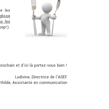
ue les
églisse
ns les
op!).
prochain et d’ici là portez-vous bien !
Ludivine, Directrice de l’ASEF
thilde, Assistante en communication