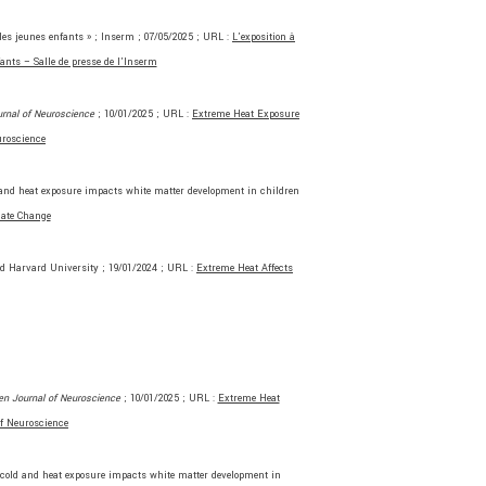
les jeunes enfants » ; Inserm ; 07/05/2025 ; URL :
L’exposition à
fants – Salle de presse de l’Inserm
rnal of Neuroscience
; 10/01/2025 ; URL :
Extreme Heat Exposure
uroscience
d heat exposure impacts white matter development in children
mate Change
ld Harvard University ; 19/01/2024 ; URL :
Extreme Heat Affects
n Journal of Neuroscience
; 10/01/2025 ; URL :
Extreme Heat
of Neuroscience
ld and heat exposure impacts white matter development in