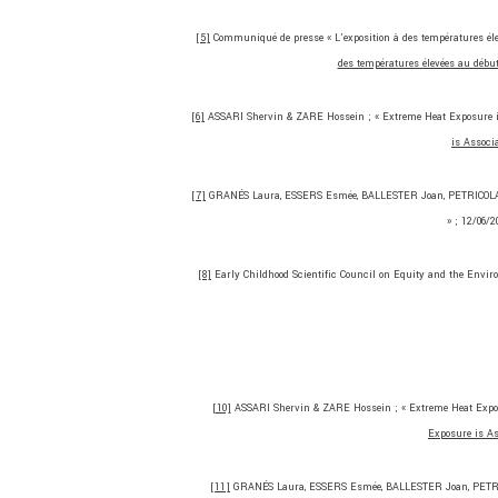
[5]
Communiqué de presse « L’exposition à des températures élevé
des températures élevées au début 
[6]
ASSARI Shervin & ZARE Hossein ; « Extreme Heat Exposure is
is Associ
[7]
GRANÉS Laura, ESSERS Esmée, BALLESTER Joan, PETRICOLA Sa
» ; 12/06/
[8]
Early Childhood Scientific Council on Equity and the Enviro
[10]
ASSARI Shervin & ZARE Hossein ; « Extreme Heat Exposu
Exposure is As
[11]
GRANÉS Laura, ESSERS Esmée, BALLESTER Joan, PETRICO