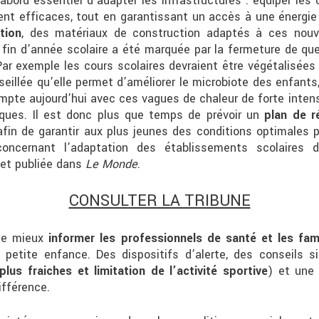
’abord essentiel d’adapter les infrastructures : équiper les
ent efficaces, tout en garantissant un accès à une énergie
tion
, des matériaux de construction adaptés à ces nou
fin d’année scolaire a été marquée par la fermeture de qu
r exemple les cours scolaires devraient être végétalisées a
seillée qu’elle permet d’améliorer le microbiote des enfant
te aujourd’hui avec ces vagues de chaleur de forte intens
iques. Il est donc plus que temps de prévoir un
plan de r
fin de garantir aux plus jeunes des conditions optimales 
concernant l’adaptation des établissements scolaires 
 et publiée dans
Le Monde
.
CONSULTER LA TRIBUNE
l de mieux
informer les professionnels de santé et les fami
 petite enfance. Des dispositifs d’alerte, des conseils s
plus fraiches et limitation de l’activité sportive
) et une 
ifférence.