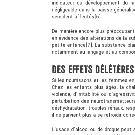
indicateur du développement du l
négligeable dans la baisse générali
semblent affectés
[6]
.
De manière encore plus préoccupante
en évidence des altérations de la 
petite enfance
[7]
. La substance bla
notamment au langage et au comporte
DES EFFETS DÉLÉTÈRES
Si les nourrissons et les femmes en
Chez les enfants plus âgés, la ch
violence, d’irritabilité ou d’agress
perturbation des neurotransmetteurs 
déshydratation, troubles rénaux, res
il ne parvient plus à se refroidir cor
L’usage d’alcool ou de drogue peut 