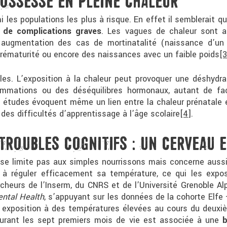
ROSSESSE EN PLEINE CHALEUR
 les populations les plus à risque. En effet il semblerait 
e de complications graves
. Les vagues de chaleur sont 
augmentation des cas de mortinatalité (naissance d’un
rématurité ou encore des naissances avec un faible poids
[3
s. L’exposition à la chaleur peut provoquer une déshydra
flammations ou des déséquilibres hormonaux, autant de f
s études évoquent même un lien entre la chaleur prénatale 
 des difficultés d’apprentissage à l’âge scolaire
[4]
.
TROUBLES COGNITIFS : UN CERVEAU 
e se limite pas aux simples nourrissons mais concerne auss
 à réguler efficacement sa température, ce qui les exp
rcheurs de l’Inserm, du CNRS et de l’Université Grenoble 
ntal Health
, s’appuyant sur les données de la cohorte Elfe 
e exposition à des températures élevées au cours du deuxi
durant les sept premiers mois de vie est associée à une
b