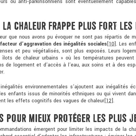
eurs ou anti-parkinsonniens sont éventuellement capables 
: LA CHALEUR FRAPPE PLUS FORT LES 
leur que nous avons pu évoquer ne sont pas répartis de ma
facteur d’aggravation des inégalités sociales
[10]
. Les en
denses et peu végétalisés, sont plus exposés. Leurs loge
« îlots de chaleur urbains » où les températures peuvent 
ons de logement et d’accès à l’eau, aux soins et à des esp
er.
inégalités environnementales s’ajoutent aux inégalités éc
, les enfants issus de minorités ethniques ou qui vivent dan
nt les effets cognitifs des vagues de chaleur
[12]
.
ES POUR MIEUX PROTÉGER LES PLUS J
ommandations émergent pour limiter les impacts de la cha