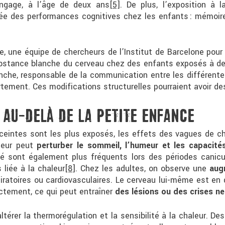
angage, à l’âge de deux ans
[5]
. De plus, l’exposition à 
sée des performances cognitives chez les enfants : mémoi
, une équipe de chercheurs de l’Institut de Barcelone pou
substance blanche du cerveau chez des enfants exposés à d
nche, responsable de la communication entre les différentes
ment. Ces modifications structurelles pourraient avoir d
 AU-DELÀ DE LA PETITE ENFANCE
ceintes sont les plus exposés, les effets des vagues de cha
aleur peut
perturber le sommeil, l’humeur et les capacité
ivité sont également plus fréquents lors des périodes canic
liée à la chaleur
[8]
. Chez les adultes, on observe une
aug
piratoires ou cardiovasculaires. Le cerveau lui-même est en 
rectement, ce qui peut entraîner
des lésions ou des crises n
altérer la thermorégulation et la sensibilité à la chaleur.