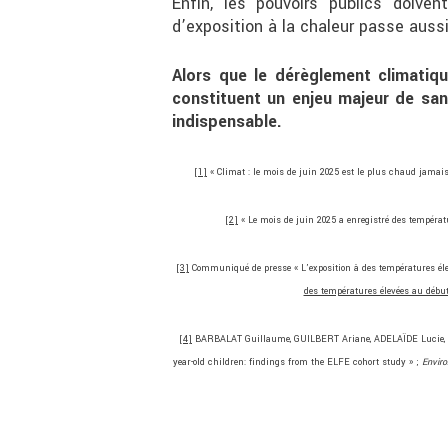
Enfin, les pouvoirs publics doiven
d’exposition à la chaleur passe aussi
Alors que le dérèglement climatiqu
constituent un enjeu majeur de sant
indispensable.
[1]
« Climat : le mois de juin 2025 est le plus chaud jamais
[2]
« Le mois de juin 2025 a enregistré des tempéra
[3]
Communiqué de presse « L’exposition à des températures élevé
des températures élevées au début 
[4]
BARBALAT Guillaume, GUILBERT Ariane, ADELAÏDE Lucie, CHA
year-old children: findings from the ELFE cohort study » ;
Envir