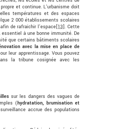
 crèches, les écoles et les centres de
 propre et continue. L’urbanisme doit
velles températures et des espaces
elque 2 000 établissements scolaires
fin de rafraichir l’espace
[13]
. Cette
s, essentiel à une bonne immunité. De
ité que certains bâtiments scolaires
énovation avec la mise en place de
pour leur apprentissage. Vous pouvez
dans la tribune cosignée avec les
lles
sur les dangers des vagues de
imples (
hydratation, brumisation et
surveillance accrue des populations