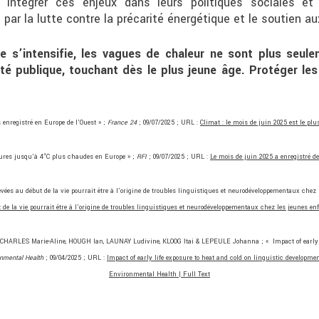
t intégrer ces enjeux dans leurs politiques sociales et 
 par la lutte contre la précarité énergétique et le soutien a
e s’intensifie, les vagues de chaleur ne sont plus seulem
é publique, touchant dès le plus jeune âge. Protéger les
 enregistré en Europe de l’Ouest » ;
France 24
; 09/07/2025 ; URL :
Climat : le mois de juin 2025 est le p
tures jusqu’à 4°C plus chaudes en Europe » ;
RFI
; 09/07/2025 ; URL :
Le mois de juin 2025 a enregistré 
es au début de la vie pourrait être à l’origine de troubles linguistiques et neurodéveloppementaux chez 
de la vie pourrait être à l’origine de troubles linguistiques et neurodéveloppementaux chez les jeunes en
RLES Marie-Aline, HOUGH Ian, LAUNAY Ludivine, KLOOG Itai & LEPEULE Johanna ; « Impact of early life
onmental Health
; 09/04/2025 ; URL :
Impact of early life exposure to heat and cold on linguistic developme
Environmental Health | Full Text