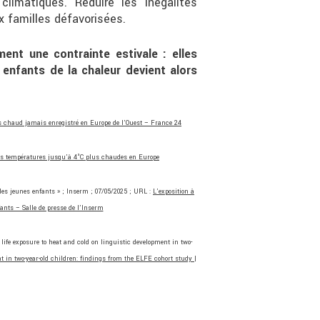
climatiques. Réduire les inégalités
ux familles défavorisées.
ent une contrainte estivale : elles
 enfants de la chaleur devient alors
lus chaud jamais enregistré en Europe de l’Ouest – France 24
des températures jusqu’à 4°C plus chaudes en Europe
les jeunes enfants » ; Inserm ; 07/05/2025 ; URL :
L’exposition à
fants – Salle de presse de l’Inserm
 exposure to heat and cold on linguistic development in two-
nt in two-year-old children: findings from the ELFE cohort study |