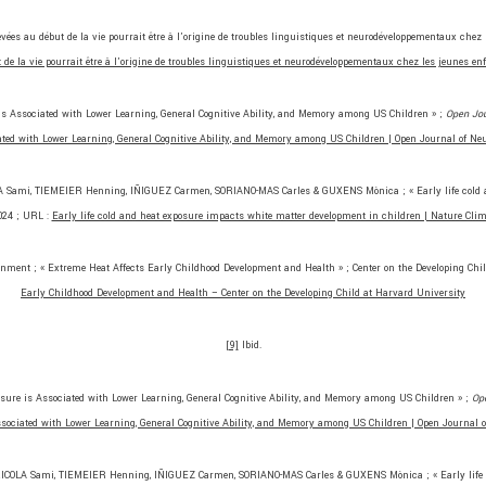
es au début de la vie pourrait être à l’origine de troubles linguistiques et neurodéveloppementaux chez 
de la vie pourrait être à l’origine de troubles linguistiques et neurodéveloppementaux chez les jeunes en
 Associated with Lower Learning, General Cognitive Ability, and Memory among US Children » ;
Open Jou
ated with Lower Learning, General Cognitive Ability, and Memory among US Children | Open Journal of Ne
mi, TIEMEIER Henning, IÑIGUEZ Carmen, SORIANO-MAS Carles & GUXENS Mònica ; « Early life cold an
2024 ; URL :
Early life cold and heat exposure impacts white matter development in children | Nature Cli
nment ; « Extreme Heat Affects Early Childhood Development and Health » ; Center on the Developing Chi
Early Childhood Development and Health – Center on the Developing Child at Harvard University
[9]
Ibid.
re is Associated with Lower Learning, General Cognitive Ability, and Memory among US Children » ;
Ope
sociated with Lower Learning, General Cognitive Ability, and Memory among US Children | Open Journal 
LA Sami, TIEMEIER Henning, IÑIGUEZ Carmen, SORIANO-MAS Carles & GUXENS Mònica ; « Early life co