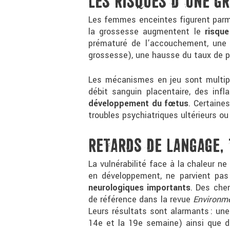
LES RISQUES D’UNE G
Les femmes enceintes figurent parmi
la grossesse augmentent le
risqu
prématuré de l’accouchement, une 
grossesse), une hausse du taux de p
Les mécanismes en jeu sont multiple
débit sanguin placentaire, des in
développement du fœtus
. Certaine
troubles psychiatriques ultérieurs ou
RETARDS DE LANGAGE, 
La vulnérabilité face à la chaleur n
en développement, ne parvient pas
neurologiques importants
. Des che
de référence dans la revue
Environme
Leurs résultats sont alarmants : un
14e et la 19e semaine) ainsi que 