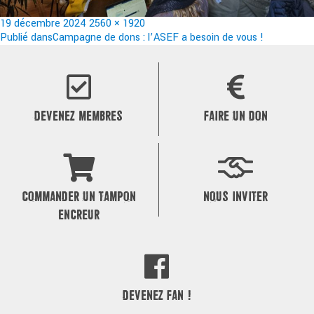
Publié
Taille
19 décembre 2024
2560 × 1920
le
Navigation
réelle
Publié dans
Campagne de dons : l’ASEF a besoin de vous !
de
l’article
DEVENEZ MEMBRES
FAIRE UN DON
COMMANDER UN TAMPON
NOUS INVITER
ENCREUR
DEVENEZ FAN !