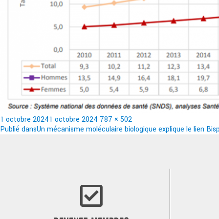
Publié
Taille
1 octobre 2024
1 octobre 2024
787 × 502
le
Navigation
réelle
Publié dans
Un mécanisme moléculaire biologique explique le lien Bisp
de
l’article