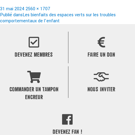
Publié
Taille
31 mai 2024
2560 × 1707
le
Navigation
réelle
Publié dans
Les bienfaits des espaces verts sur les troubles
comportementaux de l’enfant
de
l’article
DEVENEZ MEMBRES
FAIRE UN DON
COMMANDER UN TAMPON
NOUS INVITER
ENCREUR
DEVENEZ FAN !