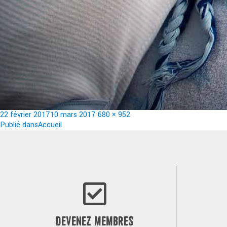
Publié
Taille
22 février 2017
10 mars 2017
680 × 952
le
Navigation
réelle
Publié dans
Accueil
de
l’article
DEVENEZ MEMBRES