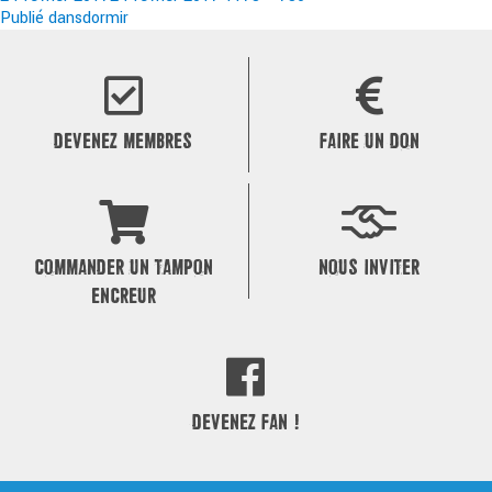
le
Navigation
réelle
Publié dans
dormir
de
l’article
DEVENEZ MEMBRES
FAIRE UN DON
COMMANDER UN TAMPON
NOUS INVITER
ENCREUR
DEVENEZ FAN !