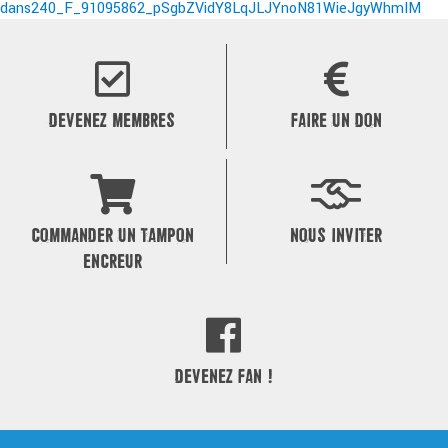
dans
240_F_91095862_pSgbZVidY8LqJLJYnoN81WieJgyWhmIM
de
l’article
DEVENEZ MEMBRES
FAIRE UN DON
COMMANDER UN TAMPON
NOUS INVITER
ENCREUR
DEVENEZ FAN !