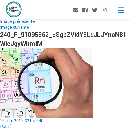
Image précédente
Image suivante
240_F_91095862_pSgbZVidY8LqJLJYnoN81
WieJgyWhmIM
Publié
Taille
16 mai 2017
321 × 240
le
Navigation
réelle
Publié