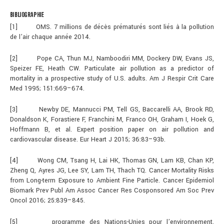
BIBLIOGRAPHIE
[1] OMS. 7 millions de décès prématurés sont liés à la pollution
de l’air chaque année 2014.
[2] Pope CA, Thun MJ, Namboodiri MM, Dockery DW, Evans JS,
Speizer FE, Heath CW. Particulate air pollution as a predictor of
mortality in a prospective study of U.S. adults. Am J Respir Crit Care
Med 1995; 151:669–674.
[3] Newby DE, Mannucci PM, Tell GS, Baccarelli AA, Brook RD,
Donaldson K, Forastiere F, Franchini M, Franco OH, Graham I, Hoek G,
Hoffmann B, et al. Expert position paper on air pollution and
cardiovascular disease. Eur Heart J 2015; 36:83–93b.
[4] Wong CM, Tsang H, Lai HK, Thomas GN, Lam KB, Chan KP,
Zheng Q, Ayres JG, Lee SY, Lam TH, Thach TQ. Cancer Mortality Risks
from Long-term Exposure to Ambient Fine Particle. Cancer Epidemiol
Biomark Prev Publ Am Assoc Cancer Res Cosponsored Am Soc Prev
Oncol 2016; 25:839–845.
[5] programme des Nations-Unies pour l’environnement.