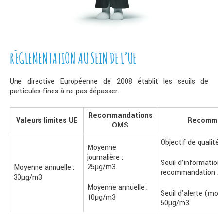
RÈGLEMENTATION AU SEIN DE L’UE
Une directive Européenne de 2008 établit les seuils de
particules fines à ne pas dépasser.
Recommandations
Valeurs limites UE
Recomma
OMS
Objectif de qualit
Moyenne
journalière :
Seuil d’informatio
25µg/m3
Moyenne annuelle :
recommandation 
30µg/m3
Moyenne annuelle :
Seuil d’alerte (mo
10µg/m3
50µg/m3