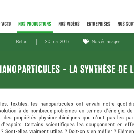
L’ACTU
NOS PRODUCTIONS
NOS VIDÉOS
ENTREPRISES
NOS SOU
Retour
30 mai 2017
Nos éclairages
NANOPARTICULES - LA SYNTHÈSE DE L
les, textiles, les nanoparticules ont envahi notre quoti
a solution à de nombreux problèmes en termes d’énergie, d
 des propriétés physico-chimiques que n’ont pas les part
d’espoirs. Certains scientifiques les soupçonnent en eff
r ? Sont-elles vraiment utiles ? Doit-on s’en méfier ? Elém