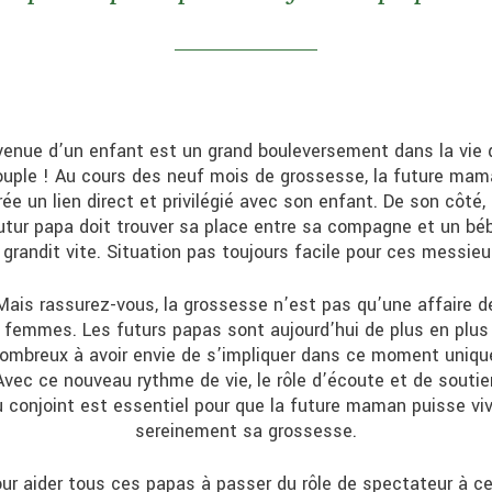
venue d’un enfant est un grand bouleversement dans la vie 
ouple ! Au cours des neuf mois de grossesse, la future mam
rée un lien direct et privilégié avec son enfant. De son côté, 
utur papa doit trouver sa place entre sa compagne et un bé
 grandit vite. Situation pas toujours facile pour ces messie
Mais rassurez-vous, la grossesse n’est pas qu’une affaire d
femmes. Les futurs papas sont aujourd’hui de plus en plus
ombreux à avoir envie de s’impliquer dans ce moment uniqu
Avec ce nouveau rythme de vie, le rôle d’écoute et de soutie
u conjoint est essentiel pour que la future maman puisse viv
sereinement sa grossesse.
ur aider tous ces papas à passer du rôle de spectateur à ce