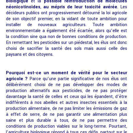
biologique
et la
possible réintroduction de molécules
néonicotinoïdes
,
au mépris de leur toxicité avérée
. Les
décideurs publics ont progressivement détourné la loi agricole
de son objectif premier, en la vidant de toute ambition pour
installer de nouveaux agriculteurs. Toute ambition
environnementale a également été écartée, alors qu’elle est
la condition sine qua non de bonnes conditions de production.
En remettant les pesticides sur un piédestal, les élus ont donc
choisi de sacrifier la santé des sols mais aussi celle des
paysans et des citoyens.
Pourquoi est-ce un moment de vérité pour le secteur
agricole ?
Parce qu’une partie significative de nos élus ont
délibérément choisi de ne pas développer des modes de
production alternatifs aux pesticides, de ne pas protéger
davantage la santé de celles et ceux qui les épandent, d’être
indifférents à nos abeilles et autres insectes essentiels à la
production alimentaire, de ne pas limiter les émissions de gaz
à effet de serre, de ne pas garantir une alimentation plus
saine et plus durable à tous, de ne pas permettre des
conditions de production viables sur le long-terme. Pourtant,
l’agriculture biologique répond à tous ces défis, partout sur le