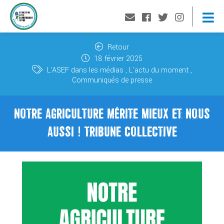
Retour
18 février 2025
L'ASEF dans les médias
L'actu du moment
Communiqués de presse
NOTRE AGRICULTURE MÉRITE MIEUX ET NOUS
AUSSI ! TRIBUNE COLLECTIVE