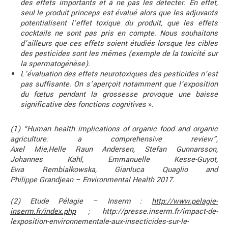
des effets importants et à ne pas les détecter. En effet,
seul le produit princeps est évalué alors que les adjuvants
potentialisent l’effet toxique du produit, que les effets
cocktails ne sont pas pris en compte. Nous souhaitons
d’ailleurs que ces effets soient étudiés lorsque les cibles
des pesticides sont les mêmes (exemple de la toxicité sur
la spermatogénèse).
L’évaluation des effets neurotoxiques des pesticides n’est
pas suffisante. On s’aperçoit notamment que l’exposition
du fœtus pendant la grossesse provoque une baisse
significative des fonctions cognitives
».
(1) “Human health implications of organic food and organic
agriculture: a comprehensive review”,
Axel Mie,Helle Raun Andersen, Stefan Gunnarsson,
Johannes Kahl, Emmanuelle Kesse-Guyot,
Ewa Rembiałkowska, Gianluca Quaglio and
Philippe Grandjean – Environmental Health 2017.
(2) Etude Pélagie – Inserm :
http://www.pelagie-
inserm.fr/index.php
; http://presse.inserm.fr/impact-de-
lexposition-environnementale-aux-insecticides-sur-le-