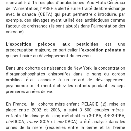
recevrait 5 à 15 fois plus d’antibiotiques. Aux Etats Généraux
de l’Alimentation, l’ASEF a alerté sur le traité de libre-échange
avec le canada (CETA) qui peut permettre d’introduire, par
exemple, des élevages ayant utilisé des antibiotiques comme
facteur de croissance (ils sont ajoutés dans l’alimentation des
animaux).
L’exposition précoce aux pesticides
est une
préoccupation majeure, en particulier
l’exposition prénatale
qui peut nuire au développement du cerveau.
Dans une cohorte de naissance de New York, la concentration
d’organophosphates chlorpyrifos dans le sang du cordon
ombilical était associée à un retard de développement
psychomoteur et mental chez les enfants pendant les sept
premières années de vie.
En France,
la cohorte mère-enfant PELAGIE
(
2
), mise en
place entre 2002 et 2006, a suivi 3 500 couples mères-
enfants. Un dosage de cinq métabolites (3-PBA, 4-F-3-PBA,
cis
-DCCA,
trans
-DCCA et
cis
-DBCA) a été analysé dans les
urines de la mère (recueillies entre la 6ème et la 19ème