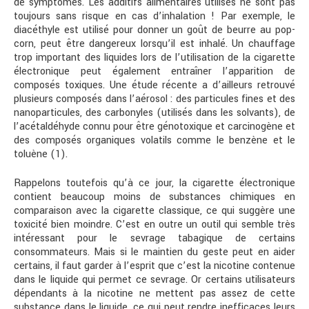
de symptômes. Les additifs alimentaires utilisés ne sont pas
toujours sans risque en cas d’inhalation ! Par exemple, le
diacéthyle est utilisé pour donner un goût de beurre au pop-
corn, peut être dangereux lorsqu’il est inhalé. Un chauffage
trop important des liquides lors de l’utilisation de la cigarette
électronique peut également entraîner l’apparition de
composés toxiques. Une étude récente a d’ailleurs retrouvé
plusieurs composés dans l’aérosol : des particules fines et des
nanoparticules, des carbonyles (utilisés dans les solvants), de
l’acétaldéhyde connu pour être génotoxique et carcinogène et
des composés organiques volatils comme le benzène et le
toluène (1).
Rappelons toutefois qu’à ce jour, la cigarette électronique
contient beaucoup moins de substances chimiques en
comparaison avec la cigarette classique, ce qui suggère une
toxicité bien moindre. C’est en outre un outil qui semble très
intéressant pour le sevrage tabagique de certains
consommateurs. Mais si le maintien du geste peut en aider
certains, il faut garder à l’esprit que c’est la nicotine contenue
dans le liquide qui permet ce sevrage. Or certains utilisateurs
dépendants à la nicotine ne mettent pas assez de cette
substance dans le liquide, ce qui peut rendre inefficaces leurs