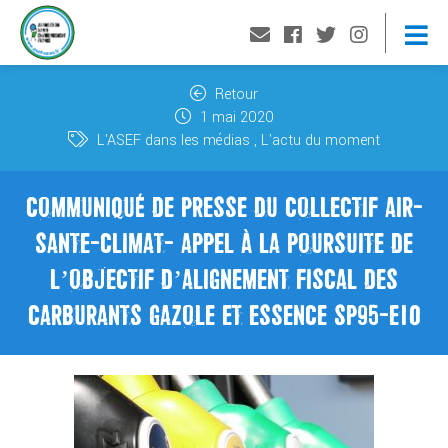
Retour
1 mai 2020
L'ASEF dans les médias
L'actu du moment
COMMUNIQUÉ DE PRESSE DU COLLECTIF AIR-
SANTE-CLIMAT- APPEL À LA POURSUITE DE
L’OBJECTIF D’ALIGNEMENT FISCAL DES
CARBURANTS GAZOLE ET ESSENCE SP95-E10