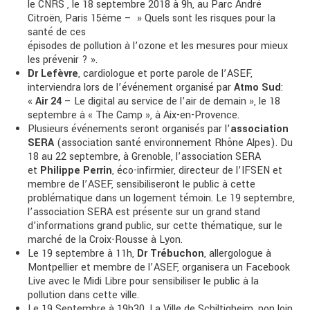
le CNRS , le 18 septembre 2018 à 9h, au Parc André
Citroën, Paris 15ème – » Quels sont les risques pour la
santé de ces
épisodes de pollution à l’ozone et les mesures pour mieux
les prévenir ? ».
Dr Lefèvre
, cardiologue et porte parole de l’ASEF,
interviendra lors de l’événement organisé par
Atmo Sud
:
«
Air 24
– Le digital au service de l’air de demain », le 18
septembre à « The Camp », à Aix-en-Provence.
Plusieurs événements seront organisés par l’
association
SERA
(association santé environnement Rhône Alpes). Du
18 au 22 septembre, à Grenoble, l’association SERA
et
Philippe Perrin
, éco-infirmier, directeur de l’IFSEN et
membre de l’ASEF, sensibiliseront le public à cette
problématique dans un logement témoin. Le 19 septembre,
l’association SERA est présente sur un grand stand
d’informations grand public, sur cette thématique, sur le
marché de la Croix-Rousse à Lyon.
Le 19 septembre à 11h,
Dr Trébuchon
, allergologue à
Montpellier et membre de l’ASEF, organisera un Facebook
Live avec le Midi Libre pour sensibiliser le public à la
pollution dans cette ville.
Le 19 Septembre à 19h30, La Ville de Schiltigheim, non loin